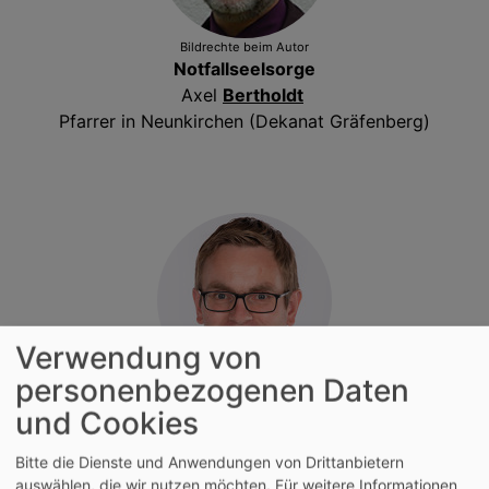
Bildrechte
beim Autor
Notfallseelsorge
Axel
Bertholdt
Pfarrer in Neunkirchen (Dekanat Gräfenberg)
Verwendung von
personenbezogenen Daten
Bildrechte
K. Cramer
und Cookies
Diakoniebeauftrager
Beauftragter für Partnerschaftsarbeit
Bitte die Dienste und Anwendungen von Drittanbietern
Senior des Pfarrkapitels
auswählen, die wir nutzen möchten.
Für weitere Informationen