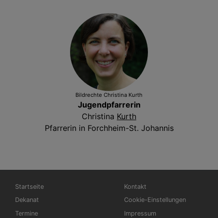
Bildrechte
Christina Kurth
Jugendpfarrerin
Christina
Kurth
Pfarrerin in Forchheim-St. Johannis
Hauptnavigation
Fußbereichsmenü
Startseite
Kontakt
Dekanat
Cookie-Einstellungen
Termine
Impressum