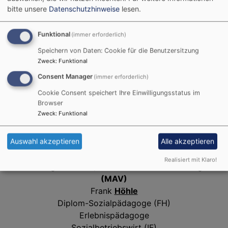
Knut
Cramer
bitte unsere
Datenschutzhinweise
lesen.
Pfarrer in Forchheim-Christuskirche
Funktional
(immer erforderlich)
Speichern von Daten: Cookie für die Benutzersitzung
Zweck
:
Funktional
Consent Manager
(immer erforderlich)
Cookie Consent speichert Ihre Einwilligungsstatus im
Browser
Zweck
:
Funktional
Auswahl akzeptieren
Alle akzeptieren
Bildrechte
pixabay
Realisiert mit Klaro!
Bildungsreferent, Mitarbeitendenvertretung
(MAV)
Frank
Höhle
Diplom-Sozialpädagoge (FH)
Erlebnispädagoge
Sozialbetriebswirt (IF)