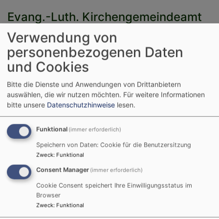
Evang.-Luth. Kirchengemeindeamt
Stephansplatz 5
Verwendung von
96047 Bamberg
personenbezogenen Daten
und Cookies
Telefon: 0951 /9 55 17-0, Fax 9 55 17-22
E-Mail
Bitte die Dienste und Anwendungen von Drittanbietern
Internet:
www.stephanshof-bamberg.de
auswählen, die wir nutzen möchten.
Für weitere Informationen
bitte unsere
Datenschutzhinweise
lesen.
Geschäftsführer
: Diakon Dirk Giepen
Stellv. Geschäftsführerin
: Sabrina Göckel
Funktional
(immer erforderlich)
Bankverbindung
:
Speichern von Daten: Cookie für die Benutzersitzung
IBAN: DE51 7705 0000 0578 7178 37
Zweck
:
Funktional
BIC:BYLADEM1SBK
Consent Manager
(immer erforderlich)
Das Kirchengemeindeamt erbringt
Cookie Consent speichert Ihre Einwilligungsstatus im
Dienstleistungen im Bereich der Personal-,
Browser
Finanz-, Vermögens-, Bau- und
Zweck
:
Funktional
Kindergartenverwaltung sowie des