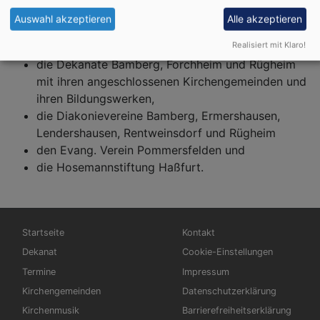
Meldewesens für
Auswahl akzeptieren
Alle akzeptieren
die Gesamtkirchengemeinde Bamberg mit ihren
Realisiert mit Klaro!
angeschlossenen Kirchengemeinden,
die Dekanate Bamberg, Forchheim und Rügheim
mit ihren angeschlossenen Kirchengemeinden und
ihren Bildungswerken,
die Diakonievereine Bamberg, Ermershausen,
Lendershausen, Rentweinsdorf und Rügheim
den Evang. Verein Pommersfelden und
die Hosemannstiftung Haßfurt.
Hauptnavigation
Fußbereichsmenü
Startseite
Kontakt
Dekanat
Cookie-Einstellungen
Termine
Impressum
Kirchengemeinden
Datenschutzerklärung
Kirchenmusik
Barrierefreiheitserklärung