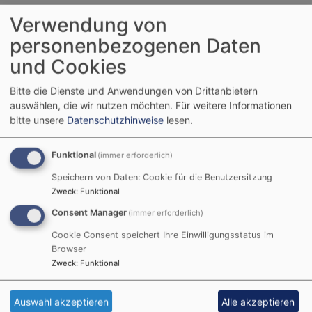
Dekanatssynode
und trifft sich in regelmäßigen
Verwendung von
Abständen. Er vertritt den Dekanatsbezirk gerichtlich
personenbezogenen Daten
und außergerichtlich. Er koordiniert die kirchliche
Arbeit und plant gemeinsame Vorhaben innerhalb des
und Cookies
Dekanatsbezirks.
Bitte die Dienste und Anwendungen von Drittanbietern
Folgende Mitglieder bilden den Dekanatsausschuss
auswählen, die wir nutzen möchten.
Für weitere Informationen
bitte unsere
Datenschutzhinweise
lesen.
des Dekanates Forchheim:
Weidt
Enno, Forchheim (Dekan)
Funktional
(immer erforderlich)
Berner
Stefan, Ebermannstadt (Pfarrer)
Speichern von Daten: Cookie für die Benutzersitzung
Brütting
Samuel, Streitberg (Kirchenvorsteher)
Zweck
:
Funktional
Cramer
Knut, Forchheim (Pfarrer)
Consent Manager
(immer erforderlich)
Dresler
Laura, Forchheim (Kirchenvorsteherin)
Fietkau
Lothar, Forchheim (Präsidiumsmitglied)
Cookie Consent speichert Ihre Einwilligungsstatus im
Haller
Maria, Leinleiter-
Browser
Zweck
:
Funktional
Aufseßtal (Kirchenvorsteherin)
Hohe
Roland, Muggendorf (Präsidiumsmitglied)
Kurth
Christina, Forchheim (Pfarrerin)
Auswahl akzeptieren
Alle akzeptieren