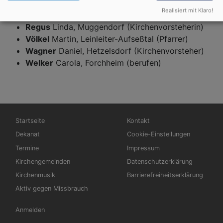
Messingschlager
Michael, Ebermannstadt
Realisiert mit Klaro!
(Kirchenvorsteher)
Regus
Linda, Muggendorf (Kirchenvorsteherin)
Völkel
Martin, Leinleiter-Aufseßtal (Pfarrer)
Wagner
Daniel, Hetzelsdorf (Kirchenvorsteher)
Welker
Carola, Forchheim (berufen)
Hauptnavigation
Fußbereichsmenü
Startseite
Kontakt
Dekanat
Cookie-Einstellungen
Termine
Impressum
Kirchengemeinden
Datenschutzerklärung
Kirchenmusik
Barrierefreiheitserklärung
Aktiv gegen Missbrauch
Benutzermenü
Anmelden