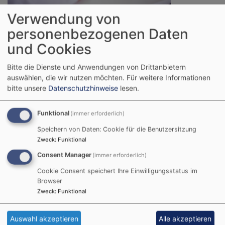
Christlicher Glaube und sexualisierte Gewalt sind
Verwendung von
unvereinbar
personenbezogenen Daten
Sexualisierte Gewalt – sexueller Missbrauch von
und Cookies
Kindern und Jugendlichen, sexuelle Belästigung und
Bitte die Dienste und Anwendungen von Drittanbietern
Grenzüberschreitungen kommen vor – leider auch in
auswählen, die wir nutzen möchten.
Für weitere Informationen
der Kirche. Mit dem christlichen Glauben ist das
bitte unsere
Datenschutzhinweise
lesen.
unvereinbar. Es widerspricht all dem, wofür wir als
Kirche stehen. Nach christlichem Verständnis besitzt
Funktional
(immer erforderlich)
jeder Mensch die gleiche Würde, egal welches
Geschlecht, welches Alter, welche Hautfarbe oder
Speichern von Daten: Cookie für die Benutzersitzung
welch körperliche oder psychische Verfassung er hat.
Zweck
:
Funktional
Menschen im Glauben und Leben zu stärken,
Consent Manager
(immer erforderlich)
Gemeinschaft und Vertrauen zu ermöglichen, das ist
Cookie Consent speichert Ihre Einwilligungsstatus im
unser Ziel. Sexuelle Belästigung, Grenzverletzungen
Browser
oder sexualisierte Gewalt sind dagegen entwürdigend.
Zweck
:
Funktional
Sie sind Ausdruck von Selbstüberhöhung und
Machtmissbrauch – sie verursachen Angst, Leid und
Auswahl akzeptieren
Alle akzeptieren
Zerstörung.