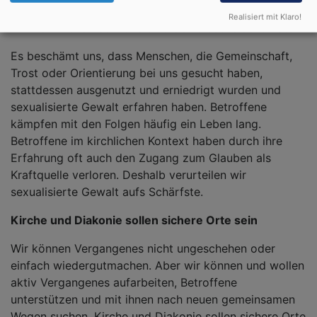
Realisiert mit Klaro!
Wir verurteilen sexualisierte Gewalt aufs Schärfste
Es beschämt uns, dass Menschen, die Gemeinschaft,
Trost oder Orientierung bei uns gesucht haben,
stattdessen ausgenutzt und erniedrigt wurden und
sexualisierte Gewalt erfahren haben. Betroffene
kämpfen mit den Folgen häufig ein Leben lang.
Betroffene im kirchlichen Kontext haben durch ihre
Erfahrung oft auch den Zugang zum Glauben als
Kraftquelle verloren. Deshalb verurteilen wir
sexualisierte Gewalt aufs Schärfste.
Kirche und Diakonie sollen sichere Orte sein
Wir können Vergangenes nicht ungeschehen oder
einfach wiedergutmachen. Aber wir können und wollen
aktiv Vergangenes aufarbeiten, Betroffene
unterstützen und mit ihnen nach neuen gemeinsamen
Wegen suchen. Kirche und Diakonie sollen sichere Orte