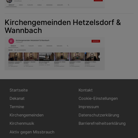
Kirchengemeinden Hetzelsdorf &
Wannbach
Hauptnavigation
Fußbereichsmenü
Startseite
Kontakt
Dekanat
Cookie-Einstellungen
Termine
Impressum
Kirchengemeinden
Datenschutzerklärung
Kirchenmusik
Barrierefreiheitserklärung
Aktiv gegen Missbrauch