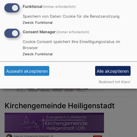
Funktional
(immer erforderlich)
Speichern von Daten: Cookie für die Benutzersitzung
Zweck
:
Funktional
Forchheim-Evangelisch
Consent Manager
(immer erforderlich)
(Kirchengemeinden St. Johannis und
Cookie Consent speichert Ihre Einwilligungsstatus im
Christuskirche)
Browser
Zweck
:
Funktional
Auswahl akzeptieren
Alle akzeptieren
Realisiert mit Klaro!
Kirchengemeinde Heiligenstadt