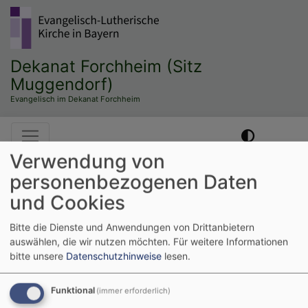
Direkt
zum
Inhalt
Dekanat Forchheim (Sitz
Muggendorf)
Evangelisch im Dekanat Forchheim
Hauptnavigation
Verwendung von
personenbezogenen Daten
Startseite
EJ-Forchheim
Aktuelles aus der Jugendarbeit
und Cookies
Aktuelles aus der
Bitte die Dienste und Anwendungen von Drittanbietern
auswählen, die wir nutzen möchten.
Für weitere Informationen
bitte unsere
Datenschutzhinweise
lesen.
Jugendarbeit
Funktional
(immer erforderlich)