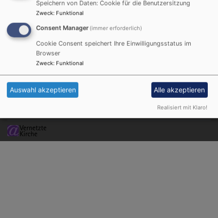
Speichern von Daten: Cookie für die Benutzersitzung
Zweck
:
Funktional
Hauptnavigation
Fußbereichsmenü
Startseite
Kontakt
Consent Manager
(immer erforderlich)
Dekanat
Cookie-Einstellungen
Cookie Consent speichert Ihre Einwilligungsstatus im
Termine
Impressum
Browser
Kirchengemeinden
Datenschutzerklärung
Zweck
:
Funktional
Kirchenmusik
Barrierefreiheitserklärung
Aktiv gegen Missbrauch
Auswahl akzeptieren
Alle akzeptieren
Benutzermenü
Anmelden
Realisiert mit Klaro!